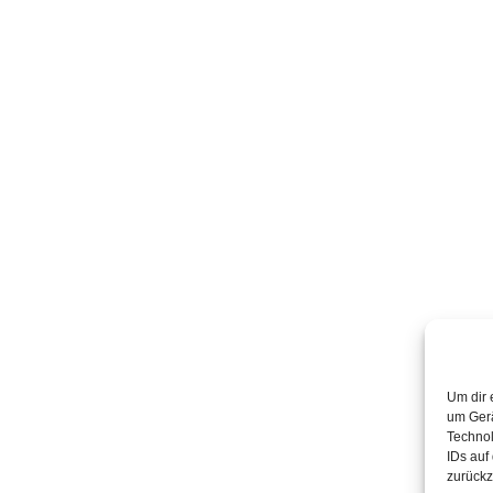
Um dir 
um Gerä
Technol
IDs auf
zurückz